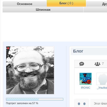
Блог
( 0 )
Основное
Др
Шпионаж
Блог
7
IRONIC
_Улыбк
Портрет заполнен на 57 %
Этот блог