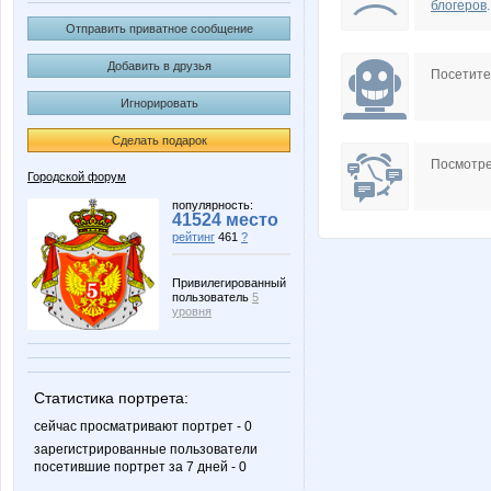
блогеров
.
Отправить приватное сообщение
Добавить в друзья
Посетит
Игнорировать
Сделать подарок
Посмотре
Городской форум
популярность:
41524 место
рейтинг
461
?
Привилегированный
пользователь
5
уровня
Статистика портрета:
сейчас просматривают портрет - 0
зарегистрированные пользователи
посетившие портрет за 7 дней - 0