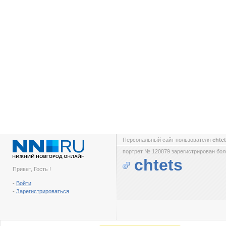
Персональный сайт пользователя
chte
портрет № 120879 зарегистрирован боле
chtets
Привет, Гость !
-
Войти
-
Зарегистрироваться